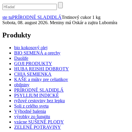
ste tu
PRÍRODNÉ SLADIDLÁ
Trstinový cukor 1 kg
Sobota, 08. august 2026. Meniny má Oskár a zajtra Lubomíra
Produkty
bio kokosový olej
BIO SEMENÁ a orechy
Duolife
GOJI PRODUKTY
HUBA REISHI DOBROTY
CHIA SEMIENKA
KAŠE a múky pre celiatikov
obilniny
PRÍRODNÉ SLADIDLÁ
PSYLLIUM INDICKÉ
ryžové cestoviny bez lepku
Soli z celého sveta
Výhodné balenia
výrobky zo šungitu
vzácne SUŠENÉ PLODY
ZELENÉ POTRAVINY