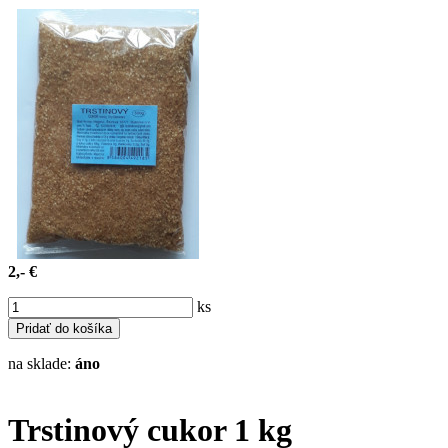
2,- €
ks
na sklade:
áno
Trstinový cukor 1 kg