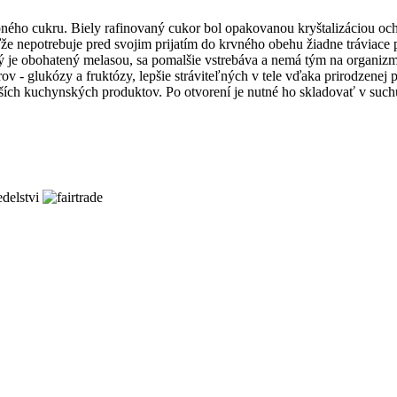
epného cukru. Biely rafinovaný cukor bol opakovanou kryštalizáciou oc
 nepotrebuje pred svojim prijatím do krvného obehu žiadne tráviace po
orý je obohatený melasou, sa pomalšie vstrebáva a nemá tým na organiz
 - glukózy a fruktózy, lepšie stráviteľných v tele vďaka prirodzenej
lších kuchynských produktov. Po otvorení je nutné ho skladovať v such