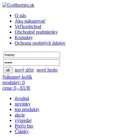
O nás
Ako nakupovať
Veľkoobchod
Obchodné podmienky
Kontakty
Ochrana osobných údajov
nový účet
nové heslo
Nákupný košík
produkty: 0
cena: 0,- EUR
úvodná
novinky
top produkty
akcie
výpredaj
Prečo bio
Články