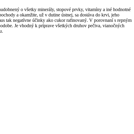
hudobnený o všetky minerály, stopové prvky, vitamíny a iné hodnotné
chody a okamžite, už v dutine ústnej, sa dostáva do krvi, jeho
mus tak negatívne účinky ako cukor rafinovaný. V porovnaní s repným
 podobe. Je vhodný k príprave všetkých druhov pečiva, vianočných
u.