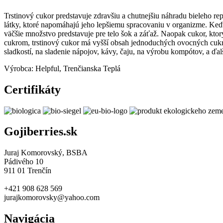
Trstinový cukor predstavuje zdravšiu a chutnejšiu náhradu bieleho r
látky, ktoré napomáhajú jeho lepšiemu spracovaniu v organizme. Keďže
väčšie množstvo predstavuje pre telo šok a záťaž. Naopak cukor, kt
cukrom, trstinový cukor má vyšší obsah jednoduchých ovocných cukrov
sladkostí, na sladenie nápojov, kávy, čaju, na výrobu kompótov, a ďa
Výrobca: Helpful, Trenčianska Teplá
Certifikáty
Gojiberries.sk
Juraj Komorovský, BSBA
Pádivého 10
911 01 Trenčín
+421 908 628 569
jurajkomorovsky@yahoo.com
Navigácia