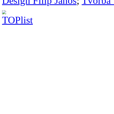
Design Filip Jánoš
;
Tvorba 