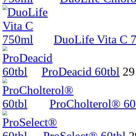
DuoLife Vita C 
ProDeacid 60tbl
29
ProCholterol® 60
ProSelect® 60tbl
2