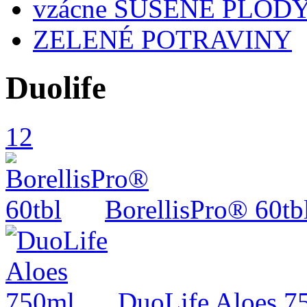
vzácne SUŠENÉ PLOD
ZELENÉ POTRAVINY
Duolife
1
2
BorellisPro® 60tb
DuoLife Aloes 7